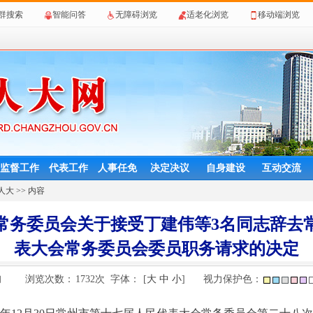
群搜索
智能问答
无障碍浏览
适老化浏览
移动端浏览
监督工作
代表工作
人事任免
决定决议
自身建设
互动交流
人大
>> 内容
常务委员会关于接受丁建伟等3名同志辞去
表大会常务委员会委员职务请求的决定
浏览次数：
1732
次
字体：
[
大
中
小
]
视力保护色：
网