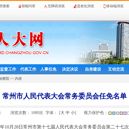
群搜索
智能问答
无障碍浏览
适老化浏览
移动端浏览
监督工作
代表工作
人事任免
决定决议
自身建设
互动交流
检察院
>> 内容
常州市人民代表大会常务委员会任免名单
浏览次数：
1089
次
字体：
[
大
中
小
]
视力保护色：
网
25年10月28日常州市第十七届人民代表大会常务委员会第二十七