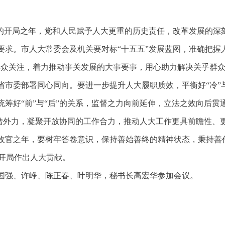
划的开局之年，党和人民赋予人大更重的历史责任，改革发展的深
要求。市人大常委会及机关要对标“十五五”发展蓝图，准确把握
群众关注，着力推动事关发展的大事要事，用心助力解决关乎群
省市委部署同心同向。要进一步提升人大履职质效，平衡好“冷”与
统筹好“前”与“后”的关系，监督之力向前延伸，立法之效向后贯
善借外力，凝聚开放协同的工作合力，推动人大工作更具前瞻性、
收官之年，要树牢答卷意识，保持善始善终的精神状态，秉持善
好开局作出人大贡献。
国强、许峥、陈正春、叶明华，秘书长高宏华参加会议。