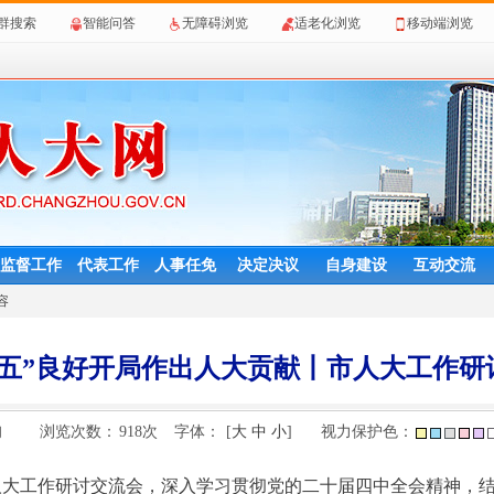
群搜索
智能问答
无障碍浏览
适老化浏览
移动端浏览
监督工作
代表工作
人事任免
决定决议
自身建设
互动交流
容
五五”良好开局作出人大贡献丨市人大工作研
浏览次数：
918
次
字体：
[
大
中
小
]
视力保护色：
网
人大工作研讨交流会，深入学习贯彻党的二十届四中全会精神，结